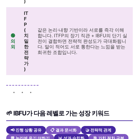
)
IT
F
P
(
같은 논리·내향 기반이라 서로를 즉각 이해
🟢
치
합니다. ITFP의 장기 직관 + IBFU의 단기 실
의
밀
전이 결합하면 전략적 완성도가 극대화됩니
외
한
다. 말이 적어도 서로 통한다는 느낌을 받는
전
희귀한 조합입니다.
략
가
)
🌱 IBFU가 다음 레벨로 가는 성장 키워드
📢 진행 상황 공유
📋 결과 문서화
🤝 전략적 관계
💬 논리에 온기 더하기
📊 성과 수치화
🎯 가치 절차 구분