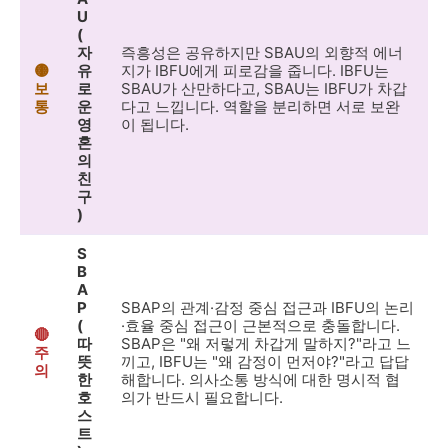
U
(
자
즉흥성은 공유하지만 SBAU의 외향적 에너
🟡
유
지가 IBFU에게 피로감을 줍니다. IBFU는
보
로
SBAU가 산만하다고, SBAU는 IBFU가 차갑
통
운
다고 느낍니다. 역할을 분리하면 서로 보완
영
이 됩니다.
혼
의
친
구
)
S
B
A
P
SBAP의 관계·감정 중심 접근과 IBFU의 논리
(
·효율 중심 접근이 근본적으로 충돌합니다.
🔴
따
SBAP은 "왜 저렇게 차갑게 말하지?"라고 느
주
뜻
끼고, IBFU는 "왜 감정이 먼저야?"라고 답답
의
한
해합니다. 의사소통 방식에 대한 명시적 협
호
의가 반드시 필요합니다.
스
트