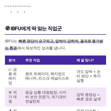
🧭 IBFU에게 딱 맞는 직업군
IBFU는
빠른 판단이 요구되고, 압박이 강하며, 결과로 평가받
는 환경
에서 독보적인 성과를 냅니다.
분야
추천 직업
왜 잘 맞나?
📈 금
극도 압박 + 논
융·트
퀀트 트레이더, 헤지펀드
리 판단 + 즉각
레이
매니저, 리스크 애널리스트
실행
딩
🚨 위
응급 상황 대응팀장, 사이
압박 평정심 +
기 대
버 보안 전문가, 위기관리
빠른 경로 설계
응
컨설턴트
♟️ 전
문제 단순화 +