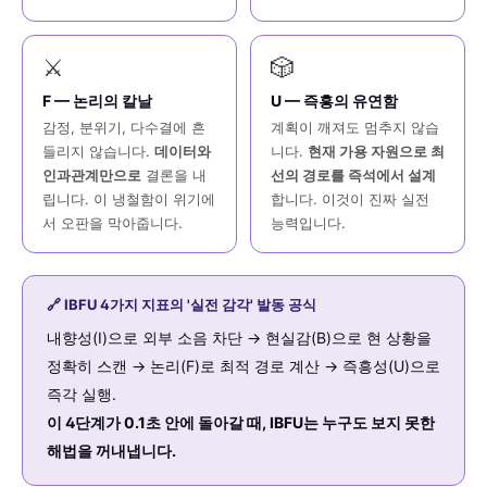
⚔️
🎲
F — 논리의 칼날
U — 즉흥의 유연함
감정, 분위기, 다수결에 흔
계획이 깨져도 멈추지 않습
들리지 않습니다.
데이터와
니다.
현재 가용 자원으로 최
인과관계만으로
결론을 내
선의 경로를 즉석에서 설계
립니다. 이 냉철함이 위기에
합니다. 이것이 진짜 실전
서 오판을 막아줍니다.
능력입니다.
🔗 IBFU 4가지 지표의 '실전 감각' 발동 공식
내향성(I)으로 외부 소음 차단 → 현실감(B)으로 현 상황을
정확히 스캔 → 논리(F)로 최적 경로 계산 → 즉흥성(U)으로
즉각 실행.
이 4단계가 0.1초 안에 돌아갈 때, IBFU는 누구도 보지 못한
해법을 꺼내냅니다.