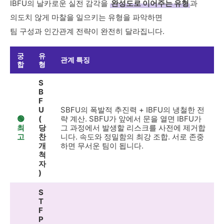
IBFU의 날카로운 실전 감각을
완성도로 이어주는 유형
과
의도치 않게 마찰을 일으키는 유형을 파악하면
팀 구성과 인간관계 전략이 완전히 달라집니다.
궁
유
관계 특징
합
형
S
B
F
U
SBFU의 폭발적 추진력 + IBFU의 냉철한 전
🟢
(
략 계산. SBFU가 앞에서 문을 열면 IBFU가
최
당
그 과정에서 발생할 리스크를 사전에 제거합
고
찬
니다. 속도와 정밀함의 최강 조합. 서로 존중
개
하면 무서운 팀이 됩니다.
척
자
)
S
T
F
P