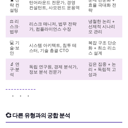
턴어라운드 전문가, 경영
략 컨
효율 극대화 전
컨설턴트, 사모펀드 운용역
설팅
략
⚖️ 리
냉철한 논리 +
리스크 매니저, 법무 전략
스크·
선제적 시나리
가, 컴플라이언스 수장
법무
오 관리
💻 기
복잡 구조 단순
시스템 아키텍트, 침투 테
술·보
화 + 최소 리소
스터, 기술 총괄 CTO
안
스 설계
🔬 연
깊은 집중 + 논
독립 연구원, 경제 분석가,
구·분
리 + 독립적 고
정보 분석 전문가
석
성과
💞 다른 유형과의 궁합 분석