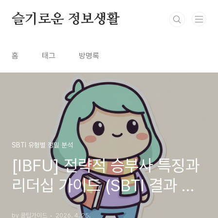
본문 바로가기
슬기로운 정보생활
홈
태그
방명록
SBTI 유형별 정밀 분석
[IBFU] 전략적 승부사 특징과
리더십 가이드 (SBTI 결과 분
석)
by 쿨팁가이드
2026. 4. 25.