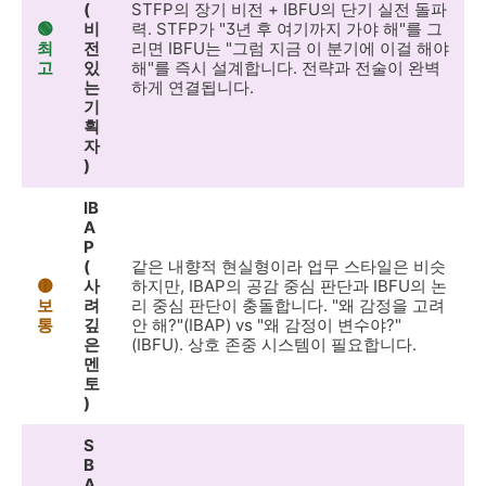
(
STFP의 장기 비전 + IBFU의 단기 실전 돌파
🟢
비
력. STFP가 "3년 후 여기까지 가야 해"를 그
최
전
리면 IBFU는 "그럼 지금 이 분기에 이걸 해야
고
있
해"를 즉시 설계합니다. 전략과 전술이 완벽
는
하게 연결됩니다.
기
획
자
)
IB
A
P
(
같은 내향적 현실형이라 업무 스타일은 비슷
🟡
사
하지만, IBAP의 공감 중심 판단과 IBFU의 논
보
려
리 중심 판단이 충돌합니다. "왜 감정을 고려
통
깊
안 해?"(IBAP) vs "왜 감정이 변수야?"
은
(IBFU). 상호 존중 시스템이 필요합니다.
멘
토
)
S
B
A