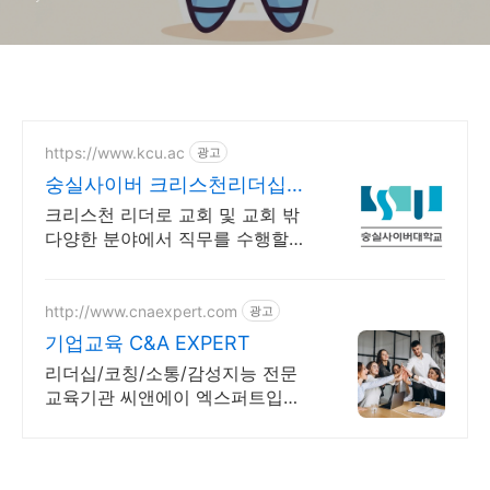
https://www.kcu.ac
광고
숭실사이버 크리스천리더십학
과 신편입생 모집 중!
크리스천 리더로 교회 및 교회 밖
다양한 분야에서 직무를 수행할수
있는 인재양성! 실력으로 승부하
자, 숭실력자! 한국최초 사이버대
학교! 100% 온라인강의!
http://www.cnaexpert.com
광고
기업교육 C&A EXPERT
리더십/코칭/소통/감성지능 전문
교육기관 씨앤에이 엑스퍼트입니
다.