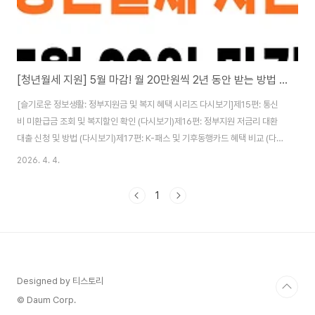
[청년월세 지원] 5월 마감! 월 20만원씩 2년 동안 받는 방법 총정리 (19편)
[슬기로운 정보생활: 정부지원금 및 복지 혜택 시리즈 다시보기]제15편: 통신
비 미환급금 조회 및 복지할인 확인 (다시보기)제16편: 정부지원 저금리 대환
대출 신청 및 방법 (다시보기)제17편: K-패스 및 기후동행카드 혜택 비교 (다시
보기)제18편: [보조금24] 나만 몰랐던 정부지원금 1분 만에 찾는 방법 다시보
2026. 4. 4.
기📢 제19편: [현재글] 2026 청년월세 특별지원 2차 신청 자격 및 방법제20
편: [예정] 종합소득세 환급금 조회 - 5월 숨은 세금 돌려받는 법 (20편) 치솟
1
는 물가에 자취생들의 시름이 깊어지는 요즘입니다. 하지만 포기하기엔 이릅니
다.정부에서 무주택 청년들을 위해 매달 20만 원씩, 최대 24개월(총 480만
원)까지 월세를 현금으로 지원해 주는 청년월세 특별지원 2차 사업이 시행..
Designed by 티스토리
© Daum Corp.