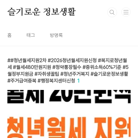
본문 바로가기
슬기로운 정보생활
홈
태그
방명록
#청년월세지원2차 #2026청년월세지원신청 #복지로청년월
세 #월세480만원지원 #청약통장필수 #중위소득60%기준 #5
월정부지원금 #자취생꿀팁 #청년주거복지 #슬기로운정보생활
#주거급여중복 #행정복지센터신청
1