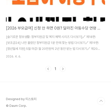
[2026 부모급여] 신청 안 하면 0원? 달라진 아동수당 연령 및 신청 조건 (21편)
[슬기로운 정보생활: 정부지원금 및 복지 혜택 시리즈 다시보기]🔗 제18편:
[보조금24] 나만 몰랐던 정부지원금 1분 만에 찾는 방법 다시보기🔗 제19편:
[청년월세 지원] 5월 마감! 월 20만원씩 2년 동안 받는 법 다시보기🔗 제20
편: [종합소득세 환급] 5월엔 꼭 확인하세요! 나도 모르게 쌓인 숨은 돈 조회 및
2026. 4. 6.
신청 가이드 다시보기📢 제21편: [현재글] 2026 달라진 부모급여 및 아동수
당 신청 가이드제22편: [예정] 소상공인 고용보험료 지원 - 1인 자영업자
1
80% 환급 기술 (22편) 아이를 키우는 부모님들에게 반가운 소식입니
다.2026년을 맞아 영유아 가구를 위한 대표적인 현금 지원 제도인 부모급여
와 아동수당이 대폭 확대되었습니다. 하지만 정부 혜택의 가장 큰 특징은 '신청
주의'..
Designed by 티스토리
© Daum Corp.