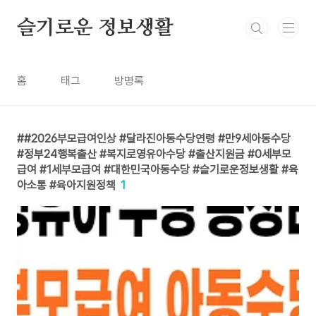
본문 바로가기
슬기로운 정보생활
홈
태그
방명록
#2026부모급여인상 #달라진아동수당연령 #만9세아동수당
#정부24행복출산 #복지로영유아수당 #출산지원금 #0세부모
급여 #1세부모급여 #대한민국아동수당 #슬기로운정보생활 #육
아소통 #육아지원정책
1