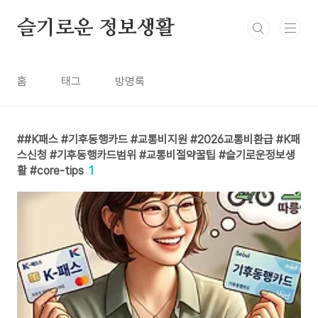
본문 바로가기
슬기로운 정보생활
홈
태그
방명록
#K패스 #기후동행카드 #교통비지원 #2026교통비환급 #K패
스신청 #기후동행카드범위 #교통비절약꿀팁 #슬기로운정보생
활 #core-tips
1