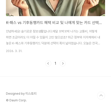
K-패스 vs 기후동행카드 혜택 비교 및 나에게 맞는 카드 선택법 (17편)
안녕하세요! 슬기로운 정보생활입니다.매달 꼬박꼬박 나가는 교통비, 어떻게
하면 조금이라도 더 아낄 수 있을지 고민 많으셨죠? 최근 정부와 지자체에서 내
놓은 K-패스와 기후동행카드 덕분에 선택의 폭이 넓어졌습니다. 오늘은 전국
어디서나 환급받는 K-패스와 서울 시내를 무제한으로 누비는 기후동행카드의
2026. 3. 31.
차이점을 완벽하게 비교해 드립니다. 이 글 하나로 여러분의 교통비를 반값으
로 줄여보세요![슬기로운 정보생활: 정부지원금 정복 시리즈 안내][근로장려금
1
시리즈 (제1편~제12편) 다시보기]제13편: 에너지바우처 신청 자격 및 지원 금
액 (다시보기)제14편: 청년월세 특별지원 신청 자격 가이드 (다시보기)제15편:
통신비 미환급금 조회 및 복지할인 확인 (다시보기)제16편: 정부지원 저금리
대환대출 신청 및 방법 ..
Designed by 티스토리
© Daum Corp.