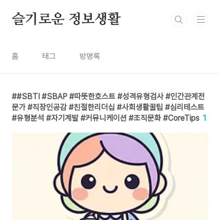
본문 바로가기
슬기로운 정보생활
홈
태그
방명록
#SBTI #SBAP #따뜻한호스트 #성격유형검사 #인간관계전
문가 #직장인공감 #친절한리더십 #사회생활꿀팁 #심리테스트
#유형분석 #자기계발 #커뮤니케이션 #조직문화 #CoreTips
1