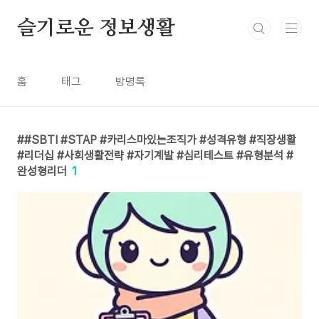
본문 바로가기
슬기로운 정보생활
홈
태그
방명록
#SBTI #STAP #카리스마있는조직가 #성격유형 #직장생활
#리더십 #사회생활전략 #자기계발 #심리테스트 #유형분석 #
완성형리더
1