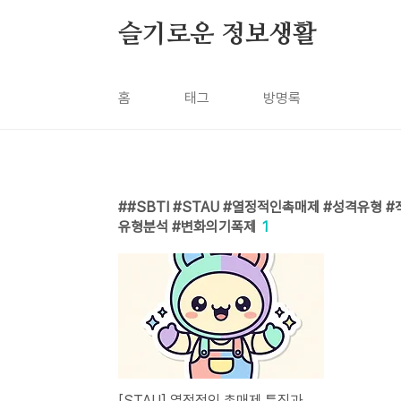
본문 바로가기
슬기로운 정보생활
홈
태그
방명록
#SBTI #STAU #열정적인촉매제 #성격유형 
유형분석 #변화의기폭제
1
[STAU] 열정적인 촉매제 특징과 리더십 가이드 (SBTI 결과 분석)