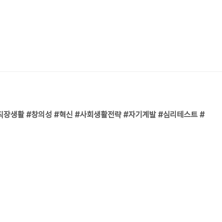
#직장생활 #창의성 #혁신 #사회생활전략 #자기계발 #심리테스트 #