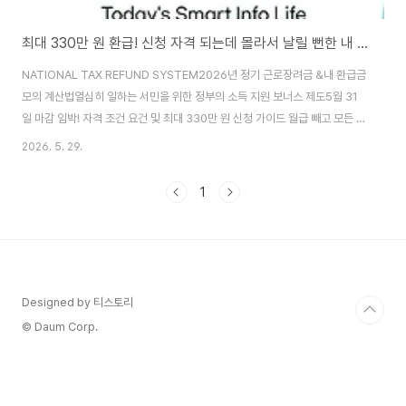
최대 330만 원 환급! 신청 자격 되는데 몰라서 날릴 뻔한 내 근로장려금 구출하기
NATIONAL TAX REFUND SYSTEM2026년 정기 근로장려금 &내 환급금
모의 계산법열심히 일하는 서민을 위한 정부의 소득 지원 보너스 제도5월 31
일 마감 임박! 자격 조건 요건 및 최대 330만 원 신청 가이드 월급 빼고 모든 물
가가 무섭게 치솟는 요즘, 통장을 스쳐 지나가는 월급만으로는 하루하루 가계
2026. 5. 29.
를 꾸려나가기가 버겁게 느껴집니다. 땀 흘려 열심히 일하고 있지만 소득이 적
어 생활에 보탬이 필요한 서민과 근로자분들을 위해 정부에서는 매년 단비와
1
같은 환급금 제도를 운영하고 있습니다. 바로 '근로장려금' 제도입니다. 특히 매
년 5월은 전년도 소득을 전체적으로 정산하여 신청하는 가장 중요한 '정기 신
청 기간'입니다. 올해 2026년 근로장려금은 자녀장려금 한도 인상 등 복지 혜
택이 세분화..
Designed by 티스토리
© Daum Corp.