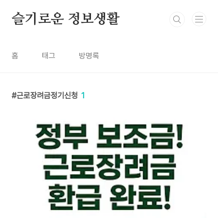
본문 바로가기
슬기로운 정보생활
홈
태그
방명록
근로장려금정기신청
1