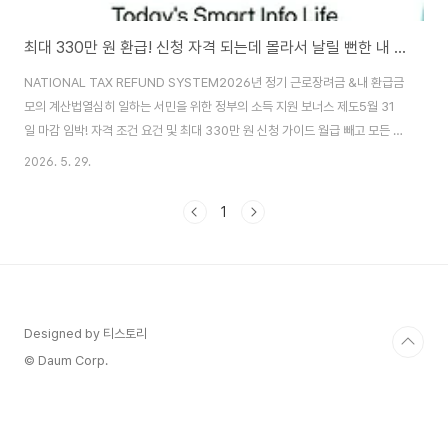
최대 330만 원 환급! 신청 자격 되는데 몰라서 날릴 뻔한 내 근로장려금 구출하기
NATIONAL TAX REFUND SYSTEM2026년 정기 근로장려금 &내 환급금
모의 계산법열심히 일하는 서민을 위한 정부의 소득 지원 보너스 제도5월 31
일 마감 임박! 자격 조건 요건 및 최대 330만 원 신청 가이드 월급 빼고 모든 물
가가 무섭게 치솟는 요즘, 통장을 스쳐 지나가는 월급만으로는 하루하루 가계
2026. 5. 29.
를 꾸려나가기가 버겁게 느껴집니다. 땀 흘려 열심히 일하고 있지만 소득이 적
어 생활에 보탬이 필요한 서민과 근로자분들을 위해 정부에서는 매년 단비와
1
같은 환급금 제도를 운영하고 있습니다. 바로 '근로장려금' 제도입니다. 특히 매
년 5월은 전년도 소득을 전체적으로 정산하여 신청하는 가장 중요한 '정기 신
청 기간'입니다. 올해 2026년 근로장려금은 자녀장려금 한도 인상 등 복지 혜
택이 세분화..
Designed by 티스토리
© Daum Corp.