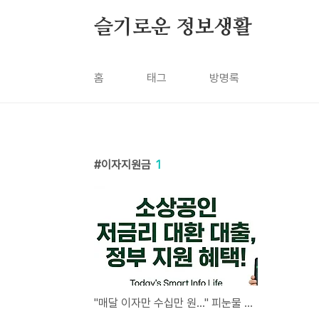
본문 바로가기
슬기로운 정보생활
홈
태그
방명록
이자지원금
1
"매달 이자만 수십만 원..." 피눈물 흘리는 소상공인 살려줄 정부 저금리 대환대출 조건