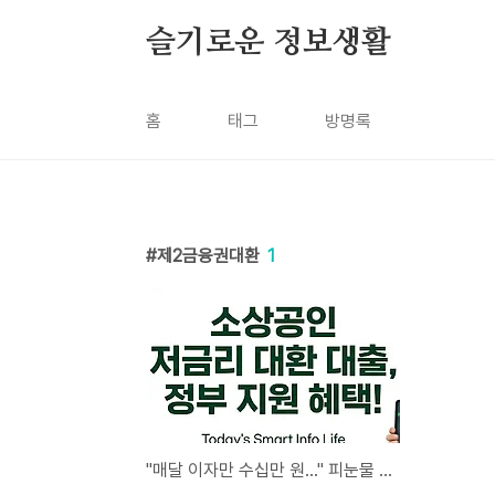
본문 바로가기
슬기로운 정보생활
홈
태그
방명록
제2금융권대환
1
"매달 이자만 수십만 원..." 피눈물 흘리는 소상공인 살려줄 정부 저금리 대환대출 조건