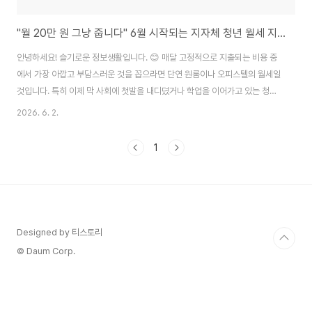
"월 20만 원 그냥 줍니다" 6월 시작되는 지자체 청년 월세 지원 안 받으면 나만 손해!
안녕하세요! 슬기로운 정보생활입니다. 😊 매달 고정적으로 지출되는 비용 중
에서 가장 아깝고 부담스러운 것을 꼽으라면 단연 원룸이나 오피스텔의 월세일
것입니다. 특히 이제 막 사회에 첫발을 내디뎠거나 학업을 이어가고 있는 청년
들에게 매달 나가는 40만 원, 50만 원 상당의 주거비는 숨통을 조여오는 가장
2026. 6. 2.
큰 현실적인 벽입니다. 아르바이트를 열심히 하고 숨만 쉬며 아껴 써도 통장을
스쳐 지나가는 월세 고지서를 보면 한숨부터 나오기 마련입니다. 내가 직접 사
1
회생활을 시작해 보니 주거비가 해결되지 않으면 저축은커녕 당장의 생활비를
걱정해야 하는 악순환이 반복되곤 했습니다. 😢 다행히 정부와 각 지방자치단
체에서는 이러한 청년들의 고단한 주거비 부담을 덜어주기 위해 실질적인 현금
지원 제도를 운용하고 있습니다...
Designed by 티스토리
© Daum Corp.