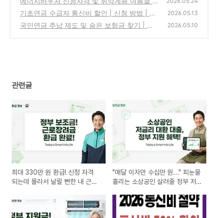
에너지바우처 신청자격 및 취약계층 여름철 에
2026.05.24
어컨 전기세 지원금 총정리
기초연금 수급자 통신비 할인 | 신청 방법 | 자
(1)
2026.05.13
격 조건 확인 ✨
국민연금 추납 제도 및 숨은 보험금 찾기 | 내
(0)
2026.05.10
보험 찾아줌 | 신청 방법
(0)
관련글
최대 330만 원 환급! 신청 자격
"매달 이자만 수십만 원..." 피눈물
되는데 몰라서 날릴 뻔한 내 근로
흘리는 소상공인 살려줄 정부 저
장려금 구출하기
금리 대환대출 조건