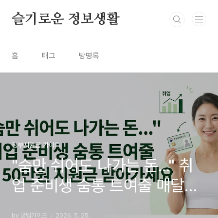
본문 바로가기
슬기로운 정보생활
홈
태그
방명록
정부지원금 가이드
"숨만 쉬어도 나가는 돈..." 취
업 준비생 숨통 트여줄 매달
50만원 지원금 받아가세요
by 쿨팁가이드
2026. 5. 25.