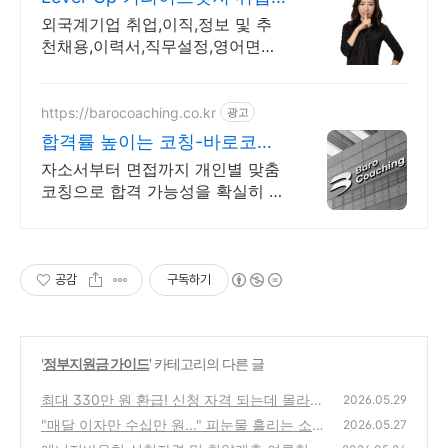
이직 직무설정
외국계기업 취업,이직,정보 및 추
천채용,이력서,직무설정,영어면접,
연봉협상
https://barocoaching.co.kr
광고
합격률 높이는 코칭-바로코칭
자소서 및 면접대비 완벽정리
자소서부터 면접까지 개인별 맞춤
코칭으로 합격 가능성을 확실히 높
입니다 전현직 면접관 기준으로 합
격 가능성을 높이는 실전 맞춤 코
칭
공감
구독하기
'
정부지원금 가이드
' 카테고리의 다른 글
최대 330만 원 환급! 신청 자격 되는데 몰라서
2026.05.29
날릴 뻔한 내 근로장려금 구출하기
"매달 이자만 수십만 원..." 피눈물 흘리는 소상
(1)
2026.05.27
공인 살려줄 정부 저금리 대환대출 조건
(0)