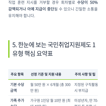
직업 훈련 지시를 거부할 경우 회차별로
수당이 50%
감액되거나 아예 지급이 중단
될 수 있으니 긴밀한 소통을
유지해야 합니다.
5. 한눈에 보는 국민취업지원제도 1
유형 핵심 요약표
주요 항목
선정 기준 및 지원 내용
주의 사항 및 팁
기본 수당
월 50만 원 × 6개월 (총 300
지정된 구직활동 2회
금액
만 원)
시 부지급
가족 추가
가구원 1인당 월 10만 원 (최
미성년자, 만 70세 이