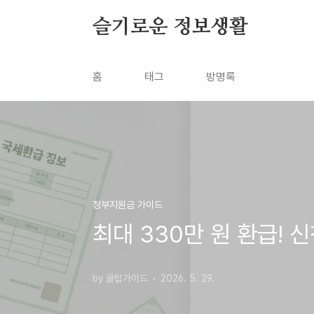
본문 바로가기
슬기로운 정보생활
홈
태그
방명록
정부지원금 가이드
최대 330만 원 환급!
by 쿨팁가이드
2026. 5. 29.