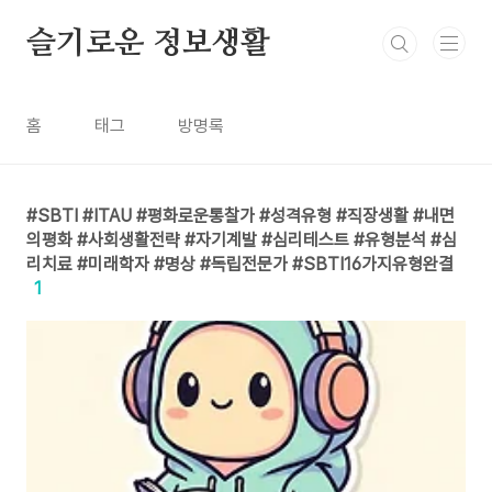
본문 바로가기
슬기로운 정보생활
홈
태그
방명록
SBTI #ITAU #평화로운통찰가 #성격유형 #직장생활 #내면
의평화 #사회생활전략 #자기계발 #심리테스트 #유형분석 #심
리치료 #미래학자 #명상 #독립전문가 #SBTI16가지유형완결
1