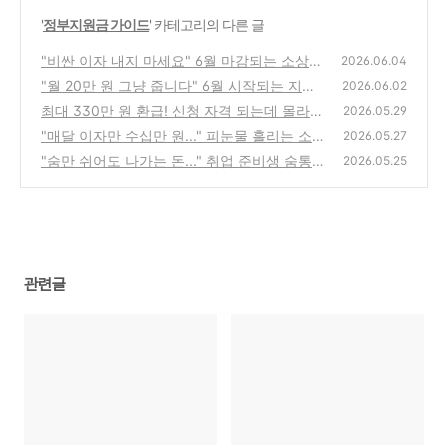
'
정부지원금 가이드
' 카테고리의 다른 글
"비싼 이자 내지 마세요" 6월 마감되는 소상공
2026.06.04
인 정부 지원 저금리 대환대출 신청법
"월 20만 원 그냥 줍니다" 6월 시작되는 지자
(0)
2026.06.02
체 청년 월세 지원 안 받으면 나만 손해!
최대 330만 원 환급! 신청 자격 되는데 몰라서
(0)
2026.05.29
날릴 뻔한 내 근로장려금 구출하기
"매달 이자만 수십만 원..." 피눈물 흘리는 소상
(1)
2026.05.27
공인 살려줄 정부 저금리 대환대출 조건
"숨만 쉬어도 나가는 돈..." 취업 준비생 숨통
(0)
2026.05.25
트여줄 매달 50만원 지원금 받아가세요
(0)
관련글