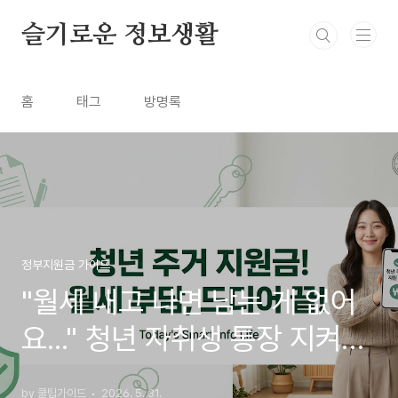
본문 바로가기
슬기로운 정보생활
홈
태그
방명록
정부지원금 가이드
"월세 내고 나면 남는 게 없어
요..." 청년 자취생 통장 지켜줄
매달 30만원 주거지원금 신청
by 쿨팁가이드
2026. 5. 31.