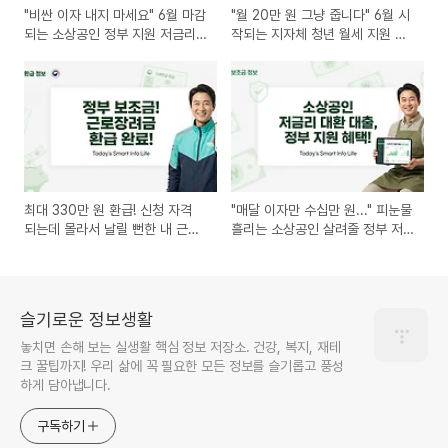
"비싼 이자 내지 마세요" 6월 마감
"월 20만 원 그냥 줍니다" 6월 시
되는 소상공인 정부 지원 저금리
작되는 지자체 청년 월세 지원 안
대환대출 신청법
받으면 나만 손해!
최대 330만 원 환급! 신청 자격
"매달 이자만 수십만 원..." 피눈물
되는데 몰라서 날릴 뻔한 내 근로
흘리는 소상공인 살려줄 정부 저
장려금 구출하기
금리 대환대출 조건
슬기로운 정보생활
놓치면 손해 보는 실생활 핵심 정보 저장소. 건강, 복지, 재테
크 꿀팁까지! 우리 삶에 꼭 필요한 모든 정보를 슬기롭고 풍성
하게 담아냅니다.
구독하기