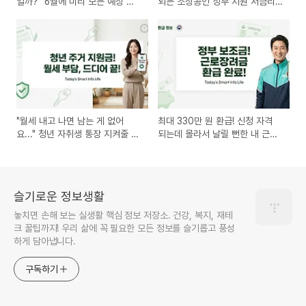
일까?" 6월에 미리 보는 예상 지
되는 소상공인 정부 지원 저금리
급일과 내 환급금 조회 꿀팁
대환대출 신청법
"월세 내고 나면 남는 게 없어
최대 330만 원 환급! 신청 자격
요..." 청년 자취생 통장 지켜줄 매
되는데 몰라서 날릴 뻔한 내 근로
달 30만원 주거지원금 신청법
장려금 구출하기
슬기로운 정보생활
놓치면 손해 보는 실생활 핵심 정보 저장소. 건강, 복지, 재테
크 꿀팁까지! 우리 삶에 꼭 필요한 모든 정보를 슬기롭고 풍성
하게 담아냅니다.
구독하기