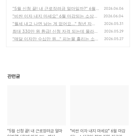
"5월 신청 끝! 내 근로장려금 얼마일까?" 6월
2026.06.06
에 미리 보는 예상 지급일과 내 환급금 조회 꿀
"비싼 이자 내지 마세요" 6월 마감되는 소상공
2026.06.04
팁
인 정부 지원 저금리 대환대출 신청법
(0)
"월세 내고 나면 남는 게 없어요..." 청년 자취
(0)
2026.05.31
생 통장 지켜줄 매달 30만원 주거지원금 신청
최대 330만 원 환급! 신청 자격 되는데 몰라서
2026.05.29
법
날릴 뻔한 내 근로장려금 구출하기
(0)
"매달 이자만 수십만 원..." 피눈물 흘리는 소상
(1)
2026.05.27
공인 살려줄 정부 저금리 대환대출 조건
(0)
관련글
"5월 신청 끝! 내 근로장려금 얼마
"비싼 이자 내지 마세요" 6월 마감