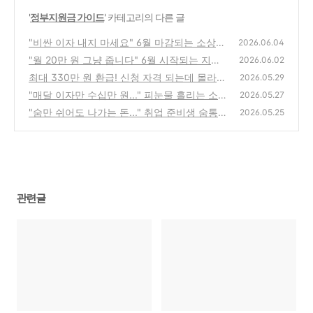
'
정부지원금 가이드
' 카테고리의 다른 글
"비싼 이자 내지 마세요" 6월 마감되는 소상공
2026.06.04
인 정부 지원 저금리 대환대출 신청법
"월 20만 원 그냥 줍니다" 6월 시작되는 지자
(0)
2026.06.02
체 청년 월세 지원 안 받으면 나만 손해!
최대 330만 원 환급! 신청 자격 되는데 몰라서
(0)
2026.05.29
날릴 뻔한 내 근로장려금 구출하기
"매달 이자만 수십만 원..." 피눈물 흘리는 소상
(1)
2026.05.27
공인 살려줄 정부 저금리 대환대출 조건
"숨만 쉬어도 나가는 돈..." 취업 준비생 숨통
(0)
2026.05.25
트여줄 매달 50만원 지원금 받아가세요
(0)
관련글