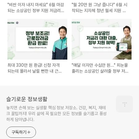
"비싼 이자 내지 마세요" 6월 마감
"월 20만 원 그냥 줍니다" 6월 시
되는 소상공인 정부 지원 저금리
작되는 지자체 청년 월세 지원 안
대환대출 신청법
받으면 나만 손해!
최대 330만 원 환급! 신청 자격
"매달 이자만 수십만 원..." 피눈물
되는데 몰라서 날릴 뻔한 내 근로
흘리는 소상공인 살려줄 정부 저
장려금 구출하기
금리 대환대출 조건
슬기로운 정보생활
놓치면 손해 보는 실생활 핵심 정보 저장소. 건강, 복지, 재테
크 꿀팁까지! 우리 삶에 꼭 필요한 모든 정보를 슬기롭고 풍성
하게 담아냅니다.
구독하기