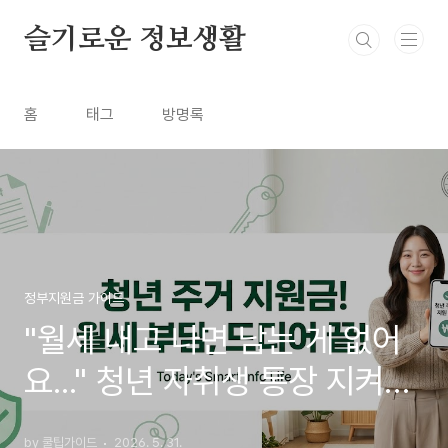
본문 바로가기
슬기로운 정보생활
홈
태그
방명록
정부지원금 가이드
"월세 내고 나면 남는 게 없어
요..." 청년 자취생 통장 지켜줄
매달 30만원 주거지원금 신청
by 쿨팁가이드
2026. 5. 31.