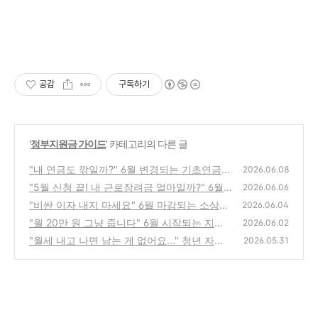
공감
구독하기
'
정부지원금 가이드
' 카테고리의 다른 글
"내 연금도 깎일까?" 6월 변경되는 기초연금
2026.06.08
자격 요건과 나라에서 보호하는 압류방지 통장
"5월 신청 끝! 내 근로장려금 얼마일까?" 6월
2026.06.06
만들기
에 미리 보는 예상 지급일과 내 환급금 조회 꿀
(0)
"비싼 이자 내지 마세요" 6월 마감되는 소상공
2026.06.04
팁
인 정부 지원 저금리 대환대출 신청법
(0)
"월 20만 원 그냥 줍니다" 6월 시작되는 지자
(0)
2026.06.02
체 청년 월세 지원 안 받으면 나만 손해!
"월세 내고 나면 남는 게 없어요..." 청년 자취
(0)
2026.05.31
생 통장 지켜줄 매달 30만원 주거지원금 신청
법
(0)