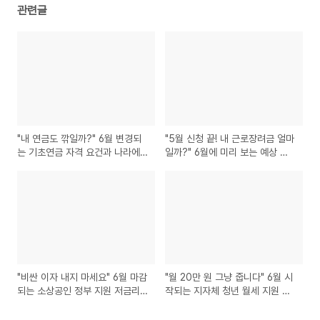
관련글
"내 연금도 깎일까?" 6월 변경되
"5월 신청 끝! 내 근로장려금 얼마
는 기초연금 자격 요건과 나라에
일까?" 6월에 미리 보는 예상 지
서 보호하는 압류방지 통장 만들
급일과 내 환급금 조회 꿀팁
기
"비싼 이자 내지 마세요" 6월 마감
"월 20만 원 그냥 줍니다" 6월 시
되는 소상공인 정부 지원 저금리
작되는 지자체 청년 월세 지원 안
대환대출 신청법
받으면 나만 손해!