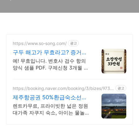
https://www.so-song.com/
광고
구두 해고가 무효라고? 증거신
청 11만 소장 33만
예! 무효입니다. 변호사 검수 항의
양식 샘플 PDF. 구제신청 3개월 안
에. 인지대와 송달료는 법원에 납
부하는 별도 비용입니다. 함께 계
산해 안내드립니다
https://booking.naver.com/booking/3/bizes/9735
광고
64
제주항공권 50%환급숙소선정
렌트카 무료 이벤트중
렌트카무료, 프라이빗한 넓은 정원
대가족 자쿠지 숙소, 아이는 물놀
이, 바베큐 최대 16인, 전통돌집을
현대적으로 해석한 넓고 멋진 숙
소, 실내 자쿠지, 바베큐