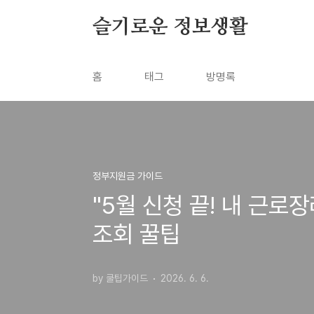
본문 바로가기
슬기로운 정보생활
홈
태그
방명록
정부지원금 가이드
"5월 신청 끝! 내 근로
조회 꿀팁
by 쿨팁가이드
2026. 6. 6.