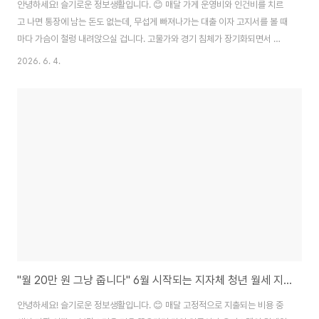
안녕하세요! 슬기로운 정보생활입니다. 😊 매달 가게 운영비와 인건비를 치르
고 나면 통장에 남는 돈도 없는데, 무섭게 빠져나가는 대출 이자 고지서를 볼 때
마다 가슴이 철렁 내려앉으실 겁니다. 고물가와 경기 침체가 장기화되면서 매
출은 예전만 못한데 제2금융권이나 카드론 등 비싼 이자를 감당하느라 피눈물
2026. 6. 4.
을 흘리는 자영업자분들이 정말 많습니다. 주변 소상공인분들의 이야기를 직접
들어보니 매달 숨만 쉬어도 나가는 원리금 상환 부담 때문에 가게 문을 닫아야
하나 심각하게 고민하고 계셨습니다. 😢 다행히 정부에서는 이러한 자영업자·
소상공인의 금융 부담을 덜어주기 위해 고금리 대출을 연 4.5%대 저금리로 대
환해 주는 파격적인 정책자금을 운용하고 있습니다. 특히 이번 6월 중순과 말
은 중소벤처기업부 및 소상공인시장..
"월 20만 원 그냥 줍니다" 6월 시작되는 지자체 청년 월세 지원 안 받으면 나만 손해!
안녕하세요! 슬기로운 정보생활입니다. 😊 매달 고정적으로 지출되는 비용 중