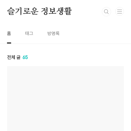
본문 바로가기
슬기로운 정보생활
홈
태그
방명록
전체 글
65