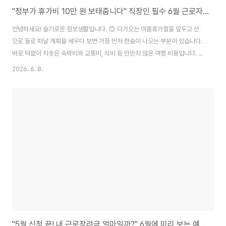
"정부가 휴가비 10만 원 보태줍니다" 직장인 필수 6월 근로자 휴가 지원 신청하기
안녕하세요! 슬기로운 정보생활입니다. 😊 다가오는 여름휴가철을 앞두고 산
으로 들로 떠날 계획을 세우다 보면 가장 먼저 한숨이 나오는 부분이 있습니다.
바로 턱없이 치솟은 숙박비와 교통비, 식비 등 만만치 않은 여행 비용입니다. 물
가는 오르고 지갑은 얇아진 상황에서 휴가를 가긴 가야 하는데 비용 부담 때문
2026. 6. 8.
에 망설이고 계신 직장인분들이 정말 많습니다. 내가 주변 동료들을 살펴보니
휴가 계획을 세우다가도 예상 경비를 계산해 보고는 결국 집에서 쉬는 '홈캉
스'로 돌아서는 안타까운 모습도 자주 보았습니다. 😢 하지만 정부와 한국관광
공사에서 직장인들의 휴가비 부담을 덜어주고 국내 관광을 활성화하기 위해 운
영하는 아주 고마운 제도가 있습니다. 바로 '근로자 휴가 지원 사업'입니다. 이
제도는 근로자가 20만 원을..
"5월 신청 끝! 내 근로장려금 얼마일까?" 6월에 미리 보는 예상 지급일과 내 환급금 조회 꿀팁