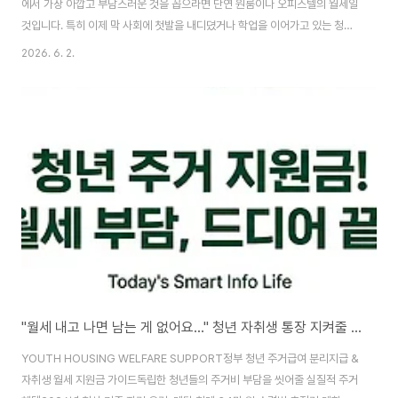
에서 가장 아깝고 부담스러운 것을 꼽으라면 단연 원룸이나 오피스텔의 월세일
것입니다. 특히 이제 막 사회에 첫발을 내디뎠거나 학업을 이어가고 있는 청년
들에게 매달 나가는 40만 원, 50만 원 상당의 주거비는 숨통을 조여오는 가장
2026. 6. 2.
큰 현실적인 벽입니다. 아르바이트를 열심히 하고 숨만 쉬며 아껴 써도 통장을
스쳐 지나가는 월세 고지서를 보면 한숨부터 나오기 마련입니다. 내가 직접 사
회생활을 시작해 보니 주거비가 해결되지 않으면 저축은커녕 당장의 생활비를
걱정해야 하는 악순환이 반복되곤 했습니다. 😢 다행히 정부와 각 지방자치단
체에서는 이러한 청년들의 고단한 주거비 부담을 덜어주기 위해 실질적인 현금
지원 제도를 운용하고 있습니다...
"월세 내고 나면 남는 게 없어요..." 청년 자취생 통장 지켜줄 매달 30만원 주거지원금 신청법
YOUTH HOUSING WELFARE SUPPORT정부 청년 주거급여 분리지급 &
자취생 월세 지원금 가이드독립한 청년들의 주거비 부담을 씻어줄 실질적 주거