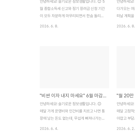
안녕하세요! 슬기로운 정보생활입니다. 😊 5
안녕하세요!
월 종합소득세 신고와 정기 장려금 신청 기간
다가오는 여
이 모두 차분하게 마무리되면서 한숨 돌리셨
떠날 계획을
을 시니어 분들이 많으실 겁니다. 하지만 6월
나오는 부분
2026. 6. 8.
2026. 6. 8.
이 시작되면 의외로 많은 어르신이 공단으로
숙박비와 교통
부터 갑작스러운 안내문을 받고 크게 당황하
비용입니다.
시곤 합니다. 바로 5월에 확정된 새로운 소득
황에서 휴가
세무 자료가 반영되면서, 내가 매달 정상적으
때문에 망설
로 받던 기초연금이나 국민연금의 수급 자격
습니다. 내
이 재조정되거나 지급액이 깎인다는 통보입
계획을 세우
니다. 실제로 내가 주변 어르신들의 사정을
는 결국 집에
들여다보니, 지난해 손자 용돈벌이로 가졌던
타까운 모습도
소액의 단기 일자리 소득이나 자녀가 정기적
정부와 한국
"비싼 이자 내지 마세요" 6월 마감되는 소상공인 정부 지원 저금리 대환대출 신청법
으로 보내준 금액 때문에 소득인정액 기준을
부담을 덜어
아슬아슬하게 초과하여 감액 대상이 되신 분
해 운영하는
안녕하세요! 슬기로운 정보생활입니다. 😊
안녕하세요!
들이 의외로 많았습니다. 😢 특히 연금 수급
바로 '근로자
매달 가게 운영비와 인건비를 치르고 나면 통
매달 고정적
자격 변동보다 더 무서운 것은..
는 근로자가 
장에 남는 돈도 없는데, 무섭게 빠져나가는
아깝고 부담
대출 이자 고지서를 볼 때마다 가슴이 철렁
이나 오피스
2026. 6. 4.
2026. 6. 2.
내려앉으실 겁니다. 고물가와 경기 침체가 장
막 사회에 