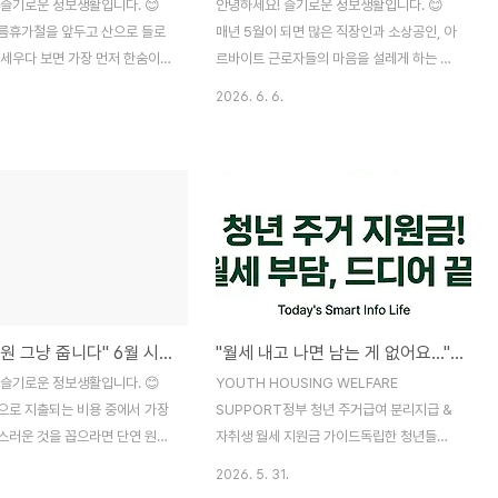
 슬기로운 정보생활입니다. 😊
안녕하세요! 슬기로운 정보생활입니다. 😊
름휴가철을 앞두고 산으로 들로
매년 5월이 되면 많은 직장인과 소상공인, 아
 세우다 보면 가장 먼저 한숨이
르바이트 근로자들의 마음을 설레게 하는 제
이 있습니다. 바로 턱없이 치솟은
도가 있습니다. 바로 일은 하지만 소득이 적
2026. 6. 6.
비, 식비 등 만만치 않은 여행
어 생활이 어려운 가구에게 국가가 실질적인
 물가는 오르고 지갑은 얇아진 상
현금을 지원해 주는 근로장려금입니다. 올해
를 가긴 가야 하는데 비용 부담
역시 5월 31일 자로 정기 장려금 신청이 공
이고 계신 직장인분들이 정말 많
식적으로 마감되었습니다. 내가 주변을 살펴
가 주변 동료들을 살펴보니 휴가
보니 마감 직전까지 세무서에 문의하거나 서
다가도 예상 경비를 계산해 보고
류를 준비하느라 분주했던 분들이 정말 많았
서 쉬는 '홈캉스'로 돌아서는 안
습니다. 재미있는 점은 6월 1일이 되는 순간
 자주 보았습니다. 😢 하지만
부터 대중의 검색 목적이 완전히 바뀐다는 것
관광공사에서 직장인들의 휴가비
입니다. 어제까지는 '내가 신청 자격이 되는
"월 20만 원 그냥 줍니다" 6월 시작되는 지자체 청년 월세 지원 안 받으면 나만 손해!
"월세 내고 나면 남는 게 없어요..." 청년 자취생 통장 지켜줄 매달 30만원 주거지원금 신청법
주고 국내 관광을 활성화하기 위
지', '서류를 어떻게 내는지'가 궁금했다면, 오
 아주 고마운 제도가 있습니다.
늘부터는 "도대체 언제 통장에 돈이 들어오
 슬기로운 정보생활입니다. 😊
YOUTH HOUSING WELFARE
 휴가 지원 사업'입니다. 이 제도
나?", "나는 과연 얼마를 받게 될까?"로 관심
으로 지출되는 비용 중에서 가장
SUPPORT정부 청년 주거급여 분리지급 &
20만 원을..
사가 급격하게 전환..
스러운 것을 꼽으라면 단연 원룸
자취생 월세 지원금 가이드독립한 청년들의
텔의 월세일 것입니다. 특히 이제
주거비 부담을 씻어줄 실질적 주거 혜택
2026. 5. 31.
첫발을 내디뎠거나 학업을 이어가
2026년 최신 기준 자격 요건, 매달 최대 34