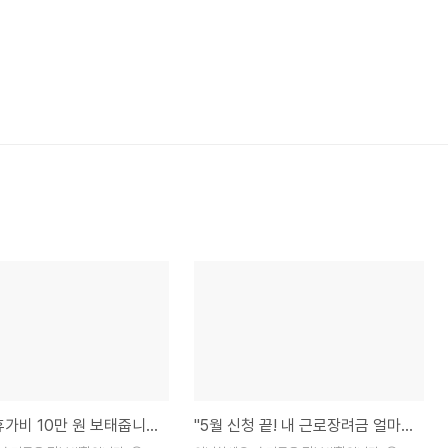
"정부가 휴가비 10만 원 보태줍니다" 직장인 필수 6월 근로자 휴가 지원 신청하기
"5월 신청 끝! 내 근로장려금 얼마일까?" 6월에 미리 보는 예상 지급일과 내 환급금 조회 꿀팁